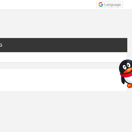
Language
G