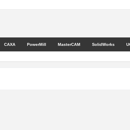
CAXA
PowerMill
MasterCAM
SolidWorks
U