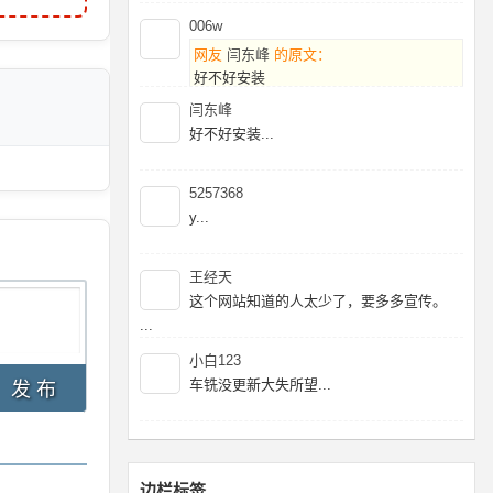
006w
网友
闫东峰
的原文：
好不好安装
闫东峰
暂时没有好的破姐，建议2025在等等...
好不好安装...
5257368
y...
王经天
这个网站知道的人太少了，要多多宣传。
...
小白123
车铣没更新大失所望...
发 布
边栏标签