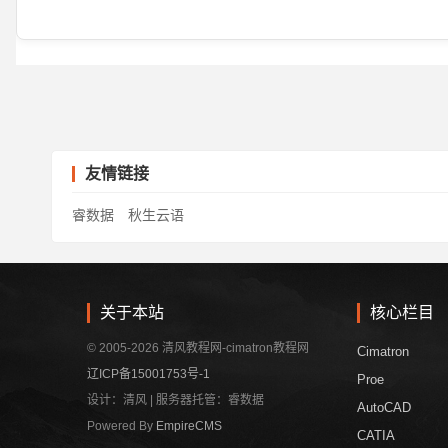
友情链接
睿数据
秋生云语
关于本站
核心栏目
© 2005-2026 清风教程网-cimatron教程网
Cimatron
辽ICP备15001753号-1
Proe
设计：清风 | 服务器托管：睿数据
AutoCAD
Powered By
EmpireCMS
CATIA