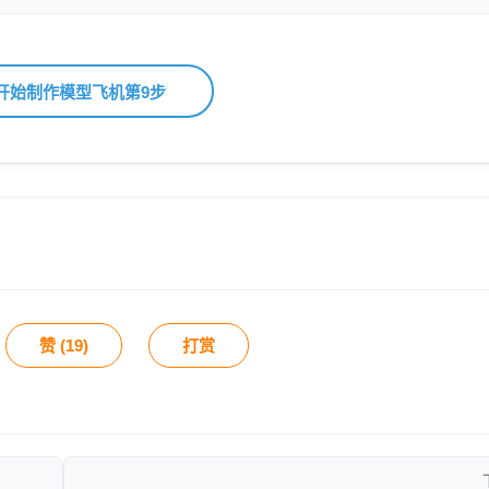
开始制作模型飞机第9步
赞 (
19
)
打赏