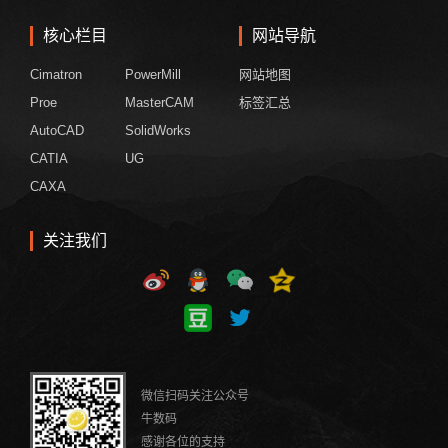
核心栏目
网站导航
Cimatron
PowerMill
网站地图
Proe
MasterCAM
标签汇总
AutoCAD
SolidWorks
CATIA
UG
CAXA
关注我们
微信扫码关注公众号
牛数码
感谢各位的支持