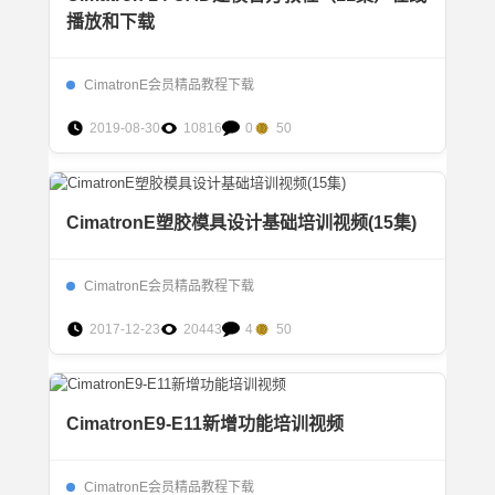
播放和下载
CimatronE会员精品教程下载
2019-08-30
10816
0
50
CimatronE塑胶模具设计基础培训视频(15集)
CimatronE会员精品教程下载
2017-12-23
20443
4
50
CimatronE9-E11新增功能培训视频
CimatronE会员精品教程下载