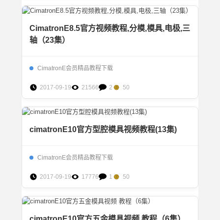
CimatronE8.5官方视频教程,分模,模具,电极,三
轴（23集）
CimatronE会员精品教程下载
2017-09-19
21566
2
50
cimatronE10官方型腔模具视频教程(13集)
CimatronE会员精品教程下载
2017-09-19
17776
1
50
cimatronE10官方五金模具视频 教程（6集）