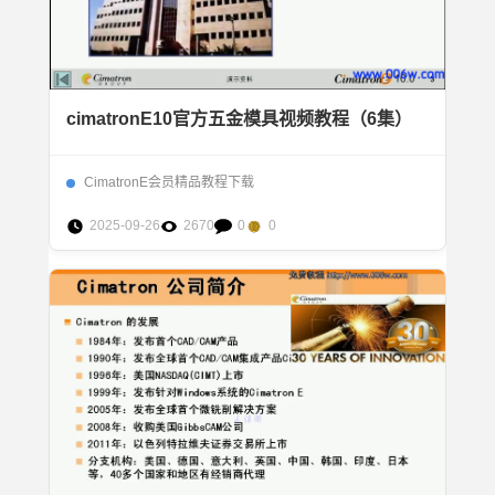
cimatronE10官方五金模具视频教程（6集）
CimatronE会员精品教程下载
2025-09-26
2670
0
0