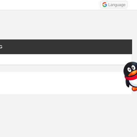
Language
G