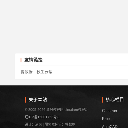
友情链接
睿数据
秋生云语
关于本站
核心栏目
© 2005-2026 清风教程网-cimatron教程网
Cimatron
辽ICP备15001753号-1
Proe
设计：清风 | 服务器托管：睿数据
AutoCAD