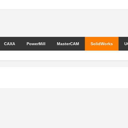
CAXA
PowerMill
MasterCAM
SolidWorks
U