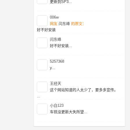
更新到SP3...
006w
网友
闫东峰
的原文：
好不好安装
暂时没有好的破姐，建议2025在等等...
闫东峰
好不好安装...
5257368
y...
王经天
这个网站知道的人太少了，要多多宣传。
...
小白123
车铣没更新大失所望...