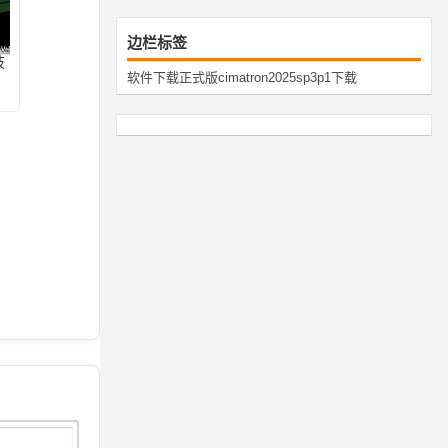
边栏标签
技
软件下载
正式版
cimatron
2025
sp3p1
下载