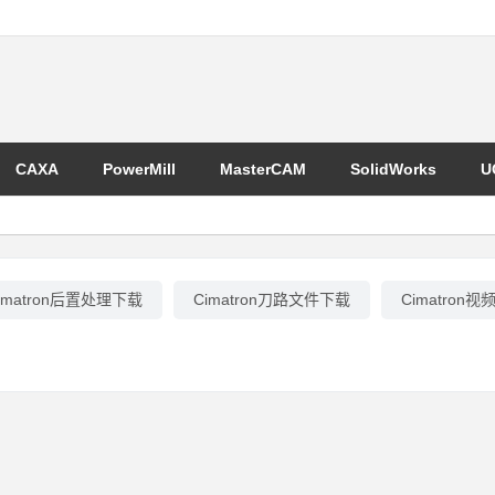
CAXA
PowerMill
MasterCAM
SolidWorks
U
imatron后置处理下载
Cimatron刀路文件下载
Cimatron