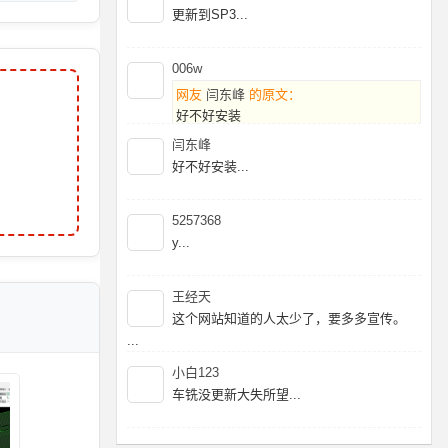
更新到SP3...
006w
网友
闫东峰
的原文：
好不好安装
闫东峰
暂时没有好的破姐，建议2025在等等...
好不好安装...
5257368
y...
王经天
这个网站知道的人太少了，要多多宣传。
...
小白123
车铣没更新大失所望...