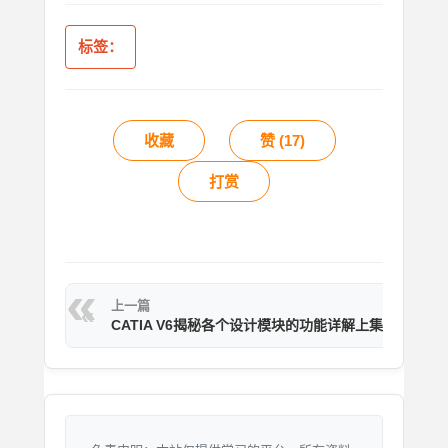
标签：
收藏
赞 (
17
)
打赏
上一篇
CATIA V6揭秘各个设计模块的功能详解上集
特