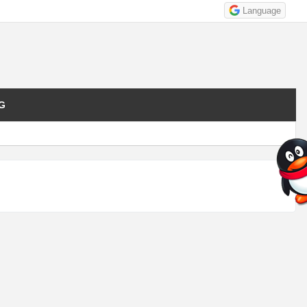
Language
G