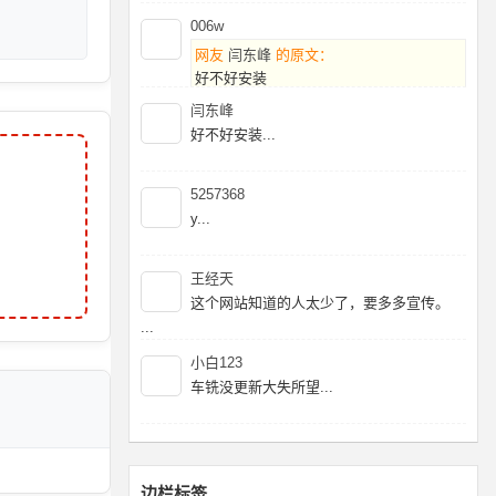
006w
网友
闫东峰
的原文：
好不好安装
闫东峰
暂时没有好的破姐，建议2025在等等...
好不好安装...
5257368
y...
王经天
这个网站知道的人太少了，要多多宣传。
...
小白123
车铣没更新大失所望...
边栏标签